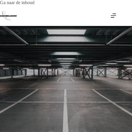
Ga
Ga naar de inhoud
naar
de
inhoud