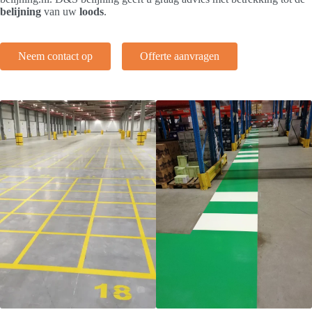
belijning
van uw
loods
.
Neem contact op
Offerte aanvragen