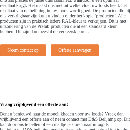
ontstaat precies de juiste duurzaamheid, waardoor u een optimaal
resultaat krijgt. Het maakt dus niet uit welke vloer uw loods heeft: het
resultaat van de belijning in uw loods wordt goed. De producten die bij
ons verkrijgbaar zijn kunt u vinden onder het kopje ‘producten’. Alle
producten zijn in praktisch iedere RAL-kleur te verkrijgen. Dit is met
uitzondering van de Prefab-producten die al een standaard kleur
hebben. Dit zijn dan meestal de verkeerskleuren.
Neem contact op
Offerte aanvragen
Vraag vrijblijvend een offerte aan!
Bent u benieuwd naar de mogelijkheden voor uw loods? Vraag dan
vrijblijvend een offerte aan of neem contact met D&S Belijning op. Dit
kan door ons te bellen of een mailtje te sturen naar
info@ds-
belijning.nl
. D&S belijning geeft u graag advies met betrekking tot de