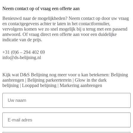
Neem contact op of vraag een offerte aan
Benieuwd naar de mogelijkheden? Neem contact op door uw vraag
en contactgegevens achter te laten in het contactformulier,
vervolgens komen we zo snel mogelijk bij u terug met een passend
antwoord. Of vraag direct een offerte aan voor een duidelijke
indicatie van de prijs.
+31 (0)6 – 294 402 69
info@ds-belijning.nl
Kijk wat
D&S Belijning
nog meer voor u kan betekenen:
Belijning
aanbrengen
|
Belijning parkeerterrein
|
Glow in the dark
belijning
|
Looppad belijning
|
Markering aanbrengen
Voor-
en
achternaam
(Vereist)
E-
mailadres
(Vereist)