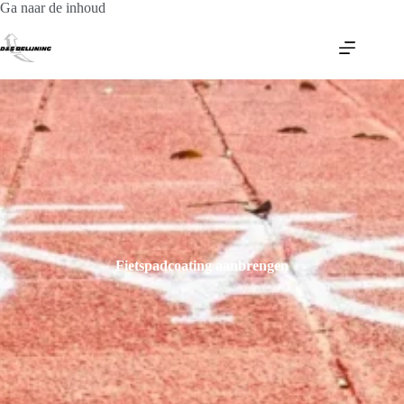
Ga
Ga naar de inhoud
naar
de
inhoud
Fietspadcoating aanbrengen