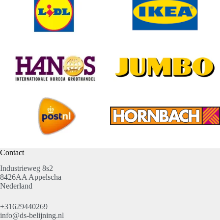
Contact
Industrieweg 8s2
8426AA Appelscha
Nederland
+31629440269
info@ds-belijning.nl