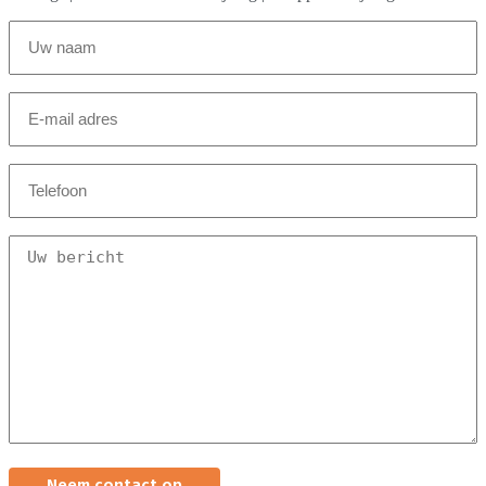
Voor-
en
achternaam
(Vereist)
E-
mailadres
(Vereist)
Telefoonnummer
(Vereist)
Uw
bericht
(Vereist)